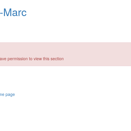
n-Marc
ave permission to view this section
ome page