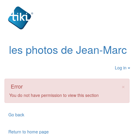
les photos de Jean-Marc
Log in
×
Error
You do not have permission to view this section
Go back
Return to home page