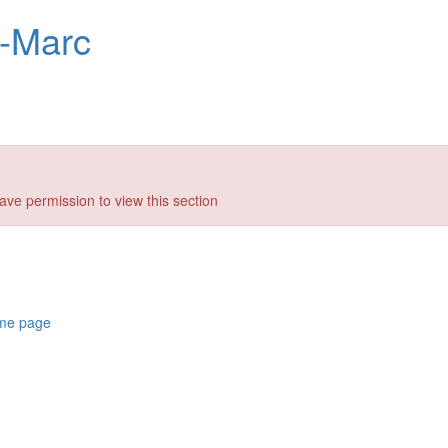
n-Marc
ave permission to view this section
ome page