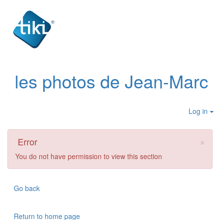
les photos de Jean-Marc
Log in
×
Error
You do not have permission to view this section
Go back
Return to home page