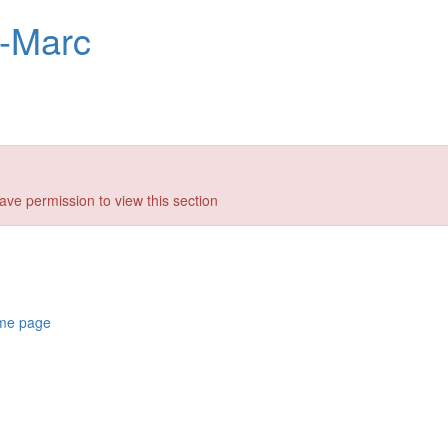
n-Marc
ave permission to view this section
ome page