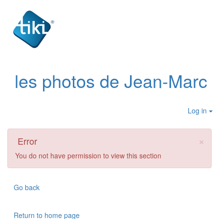
les photos de Jean-Marc
Log in
×
Error
You do not have permission to view this section
Go back
Return to home page