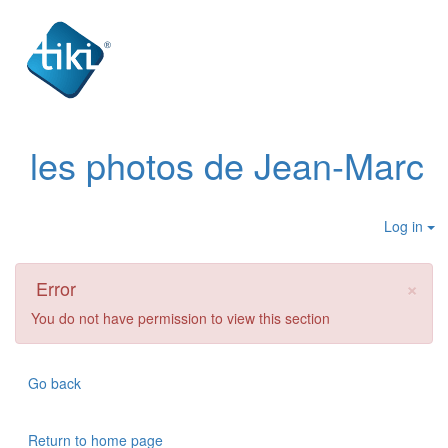
les photos de Jean-Marc
Log in
×
Error
You do not have permission to view this section
Go back
Return to home page